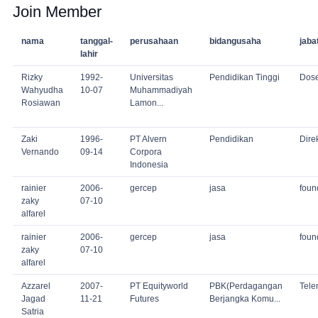
Join Member
nama
tanggal-
perusahaan
bidangusaha
jaba
lahir
Rizky
1992-
Universitas
Pendidikan Tinggi
Dos
Wahyudha
10-07
Muhammadiyah
Rosiawan
Lamon...
Zaki
1996-
PT Alvern
Pendidikan
Dire
Vernando
09-14
Corpora
Indonesia
rainier
2006-
gercep
jasa
foun
zaky
07-10
alfarel
rainier
2006-
gercep
jasa
foun
zaky
07-10
alfarel
Azzarel
2007-
PT Equityworld
PBK(Perdagangan
Tele
Jagad
11-21
Futures
Berjangka Komu...
Satria