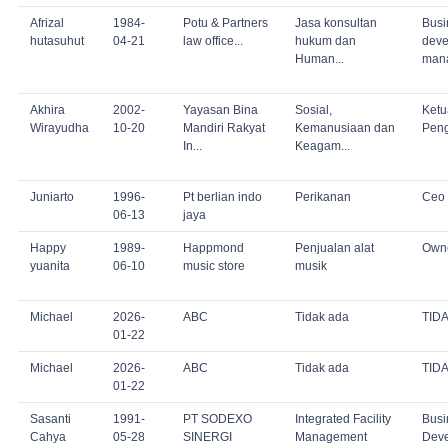
Afrizal
1984-
Potu & Partners
Jasa konsultan
Busi
hutasuhut
04-21
law office...
hukum dan
deve
Human...
man
Akhira
2002-
Yayasan Bina
Sosial,
Ketu
Wirayudha
10-20
Mandiri Rakyat
Kemanusiaan dan
Pen
In...
Keagam...
Juniarto
1996-
Pt berlian indo
Perikanan
Ceo
06-13
jaya
Happy
1989-
Happmond
Penjualan alat
Own
yuanita
06-10
music store
musik
Michael
2026-
ABC
Tidak ada
TID
01-22
Michael
2026-
ABC
Tidak ada
TID
01-22
Sasanti
1991-
PT SODEXO
Integrated Facility
Busi
Cahya
05-28
SINERGI
Management
Dev