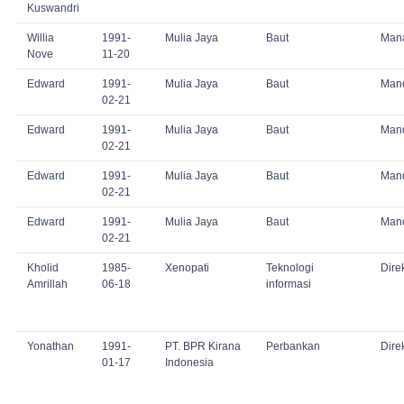
Kuswandri
Willia
1991-
Mulia Jaya
Baut
Man
Nove
11-20
Edward
1991-
Mulia Jaya
Baut
Man
02-21
Edward
1991-
Mulia Jaya
Baut
Man
02-21
Edward
1991-
Mulia Jaya
Baut
Man
02-21
Edward
1991-
Mulia Jaya
Baut
Man
02-21
Kholid
1985-
Xenopati
Teknologi
Dire
Amrillah
06-18
informasi
Yonathan
1991-
PT. BPR Kirana
Perbankan
Dire
01-17
Indonesia