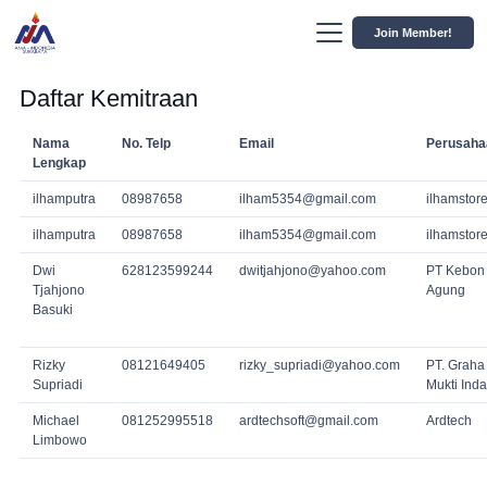
Join Member!
Daftar Kemitraan
Nama
No. Telp
Email
Perusaha
Lengkap
ilhamputra
08987658
ilham5354@gmail.com
ilhamstor
ilhamputra
08987658
ilham5354@gmail.com
ilhamstor
Dwi
628123599244
dwitjahjono@yahoo.com
PT Kebon
Tjahjono
Agung
Basuki
Rizky
08121649405
rizky_supriadi@yahoo.com
PT. Graha
Supriadi
Mukti Ind
Michael
081252995518
ardtechsoft@gmail.com
Ardtech
Limbowo